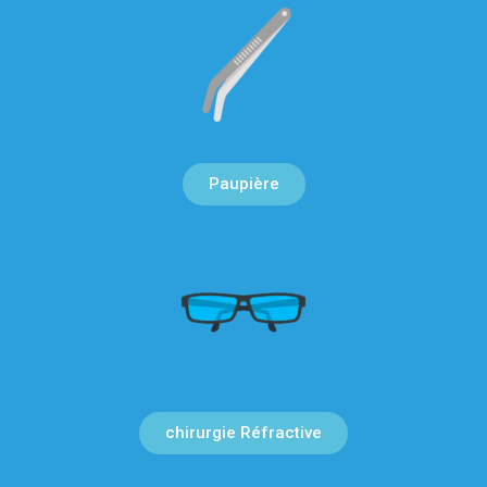
Paupière
chirurgie Réfractive