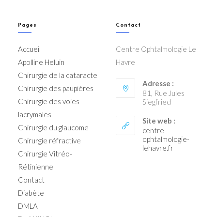
Pages
Contact
Accueil
Centre Ophtalmologie Le
Apolline Heluin
Havre
Chirurgie de la cataracte
Adresse :
Chirurgie des paupières
81, Rue Jules
Chirurgie des voies
Siegfried
lacrymales
Site web :
Chirurgie du glaucome
centre-
ophtalmologie-
Chirurgie réfractive
lehavre.fr
Chirurgie Vitréo-
Rétinienne
Contact
Diabète
DMLA